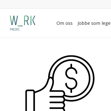
Skip
to
main
Om oss
Jobbe som lege
content