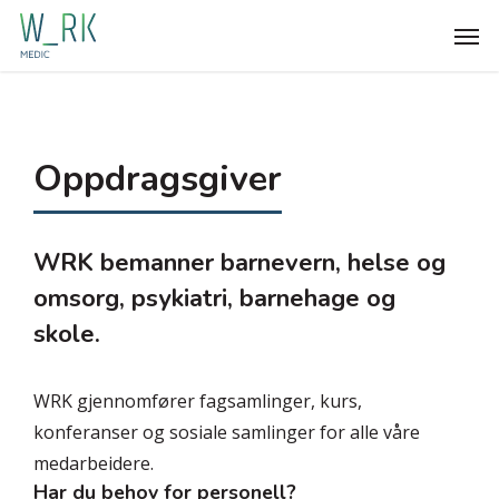
Skip
Men
to
main
content
Oppdragsgiver
WRK bemanner barnevern, helse og
omsorg, psykiatri, barnehage og
skole.
WRK gjennomfører fagsamlinger, kurs,
konferanser og sosiale samlinger for alle våre
medarbeidere.
Har du behov for personell?