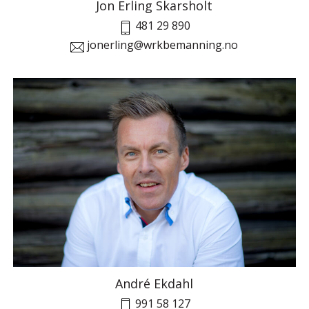
Jon Erling Skarsholt
481 29 890
jonerling@wrkbemanning.no
André Ekdahl
991 58 127